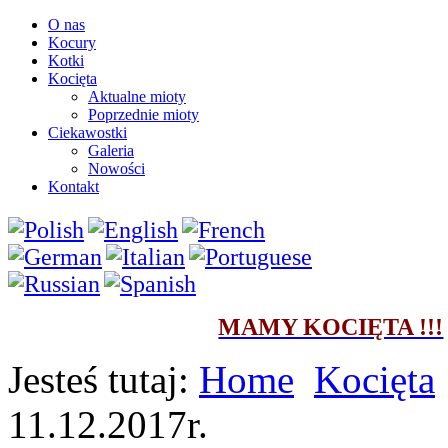
O nas
Kocury
Kotki
Kocięta
Aktualne mioty
Poprzednie mioty
Ciekawostki
Galeria
Nowości
Kontakt
MAMY KOCIĘTA !!!
Jesteś tutaj:
Home
Kocięta
11.12.2017r.